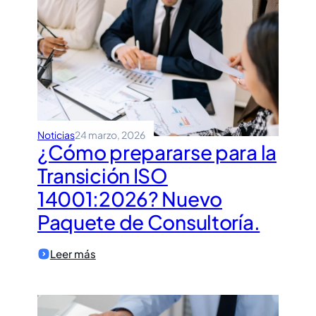
una
“Fábrica
de
Papeles”?
Noticias
24 marzo, 2026
¿Cómo prepararse para la
Transición ISO
14001:2026? Nuevo
Paquete de Consultoría.
:
Leer más
¿Cómo
prepararse
para
la
Transición