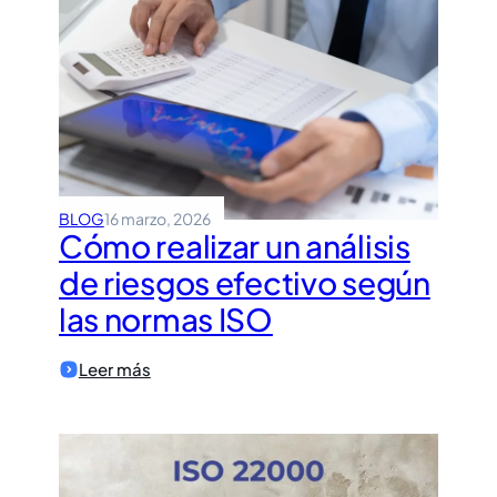
ISO
14001:2026?
Nuevo
Paquete
de
Consultoría.
BLOG
16 marzo, 2026
Cómo realizar un análisis
de riesgos efectivo según
las normas ISO
:
Leer más
Cómo
realizar
un
análisis
de
riesgos
efectivo