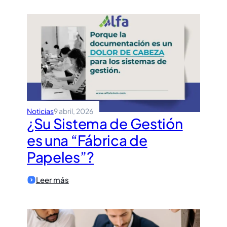
para
la
nueva
ISO
14001:2026
Noticias
9 abril, 2026
¿Su Sistema de Gestión
es una “Fábrica de
Papeles”?
:
Leer más
¿Su
Sistema
de
Gestión
es