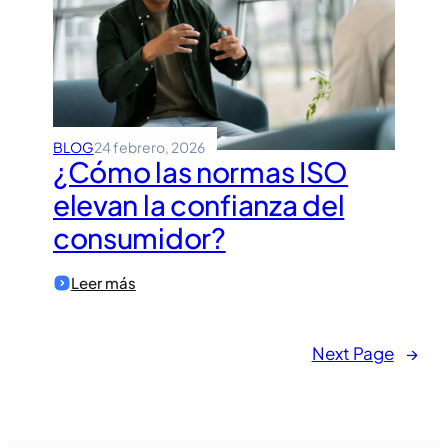
seguridad
de
la
información
BLOG
24 febrero, 2026
¿Cómo las normas ISO
elevan la confianza del
consumidor?
:
Leer más
¿Cómo
las
normas
ISO
Next Page
→
elevan
la
confianza
del
consumidor?