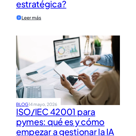
estratégica?
:
Leer más
¿Cómo
usar
la
Inteligencia
Artificial
en
su
empresa
de
forma
responsable
y
estratégica?
BLOG
14 mayo, 2026
ISO/IEC 42001 para
pymes: qué es y cómo
empezar a gestionar la IA