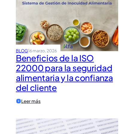
según
las
normas
ISO
BLOG
16 marzo, 2026
Beneficios de la ISO
22000 para la seguridad
alimentaria y la confianza
del cliente
:
Leer más
Beneficios
de
la
ISO
22000
para