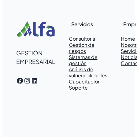
Servicios
Empr
Consultoría
Home
Gestión de
Nosotr
riesgos
Servic
GESTIÓN
Sistemas de
Notici
EMPRESARIAL
gestión
Conta
Análisis de
vulnerabilidades
Facebook
Instagram
LinkedIn
Capacitación
Soporte