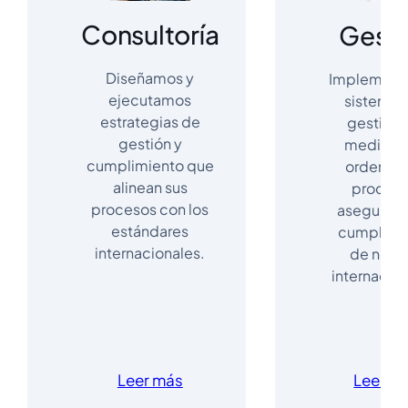
Consultoría
Gesti
Diseñamos y
Implemen
ejecutamos
sistemas
estrategias de
gestión a
gestión y
medida 
cumplimiento que
ordenan 
alinean sus
proceso
procesos con los
asegurand
estándares
cumplimi
internacionales.
de norm
internacion
Leer más
Leer m