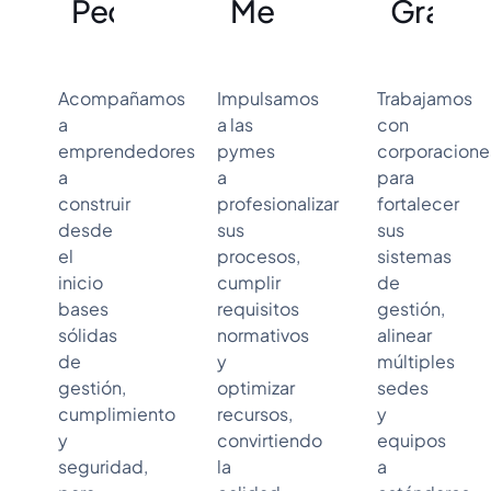
Pequeñas
Medianas
Grand
Acompañamos
Impulsamos
Trabajamos
a
a las
con
emprendedores
pymes
corporacione
a
a
para
construir
profesionalizar
fortalecer
desde
sus
sus
el
procesos,
sistemas
inicio
cumplir
de
bases
requisitos
gestión,
sólidas
normativos
alinear
de
y
múltiples
gestión,
optimizar
sedes
cumplimiento
recursos,
y
y
convirtiendo
equipos
seguridad,
la
a