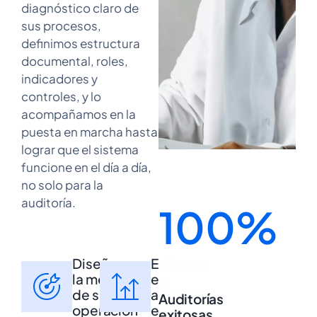
diagnóstico claro de
sus procesos,
definimos estructura
documental, roles,
indicadores y
controles, y lo
acompañamos en la
puesta en marcha hasta
lograr que el sistema
funcione en el día a día,
no solo para la
auditoría.
100%
Diseño a
Enfoque
la medida
en
de su
auditorías
Auditorías
operación
exitosas
exitosas