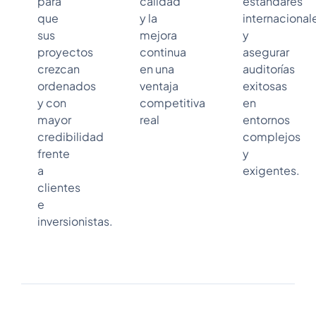
para
calidad
estándares
que
y la
internacional
sus
mejora
y
proyectos
continua
asegurar
crezcan
en una
auditorías
ordenados
ventaja
exitosas
y con
competitiva
en
mayor
real
entornos
credibilidad
complejos
frente
y
a
exigentes.
clientes
e
inversionistas.